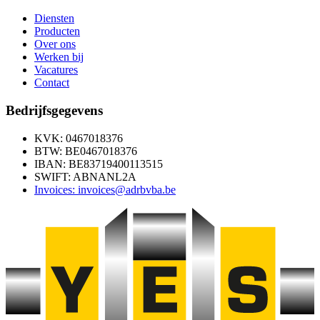
Diensten
Producten
Over ons
Werken bij
Vacatures
Contact
Bedrijfsgegevens
KVK: 0467018376
BTW: BE0467018376
IBAN: BE83719400113515
SWIFT: ABNANL2A
Invoices: invoices@adrbvba.be