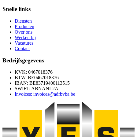
Snelle links
Diensten
Producten
Over ons
Werken bij
Vacatures
Contact
Bedrijfsgegevens
KVK: 0467018376
BTW: BE0467018376
IBAN: BE83719400113515
SWIFT: ABNANL2A
Invoices: invoices@adrbvba.be