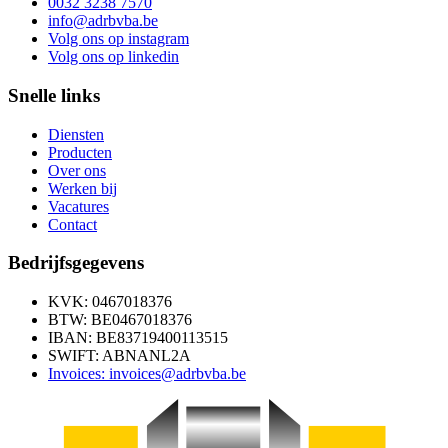
0032 3238 7570
info@adrbvba.be
Volg ons op
instagram
Volg ons op
linkedin
Snelle links
Diensten
Producten
Over ons
Werken bij
Vacatures
Contact
Bedrijfsgegevens
KVK: 0467018376
BTW: BE0467018376
IBAN: BE83719400113515
SWIFT: ABNANL2A
Invoices: invoices@adrbvba.be