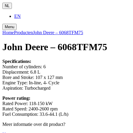
NL
EN
Menu
Home
Producten
John Deere – 6068TFM75
John Deere – 6068TFM75
Specifications:
Number of cylinders:
6
Displacement:
6.8 L
Bore and Stroke:
107 x 127 mm
Engine Type:
In-line, 4- Cycle
Aspiration:
Turbocharged
Power rating:
Rated Power:
118-150 kW
Rated Speed:
2400-2600 rpm
Fuel Consumption:
33.6-44.1 (L/h)
Meer informatie over dit product?